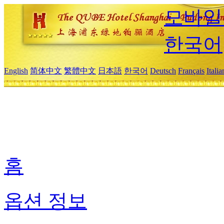
모바일
한국어
English
简体中文
繁體中文
日本語
한국어
Deutsch
Français
Itali
홈
옵션 정보