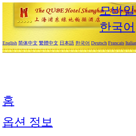
모바일
한국어
English
简体中文
繁體中文
日本語
한국어
Deutsch
Français
Itali
홈
옵션 정보