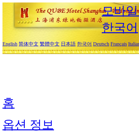
모바일
한국어
English
简体中文
繁體中文
日本語
한국어
Deutsch
Français
Itali
홈
옵션 정보