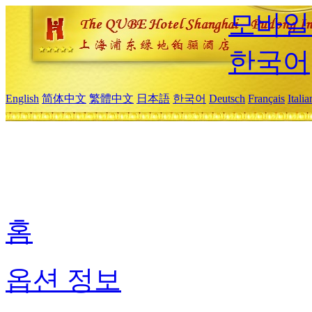
모바일
한국어
English
简体中文
繁體中文
日本語
한국어
Deutsch
Français
Itali
홈
옵션 정보