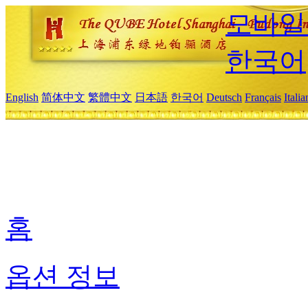
모바일
한국어
English
简体中文
繁體中文
日本語
한국어
Deutsch
Français
Itali
홈
옵션 정보