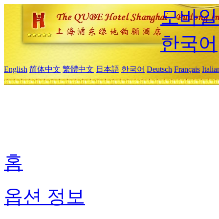
모바일
한국어
English
简体中文
繁體中文
日本語
한국어
Deutsch
Français
Itali
홈
옵션 정보