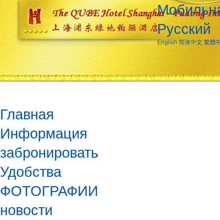
Мобильна
Русский
English
简体中文
繁體
Главная
Информация
забронировать
Удобства
ФОТОГРАФИИ
новости