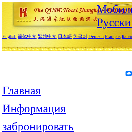
Мобиль
Русски
English
简体中文
繁體中文
日本語
한국어
Deutsch
Français
Itali
Главная
Информация
забронировать