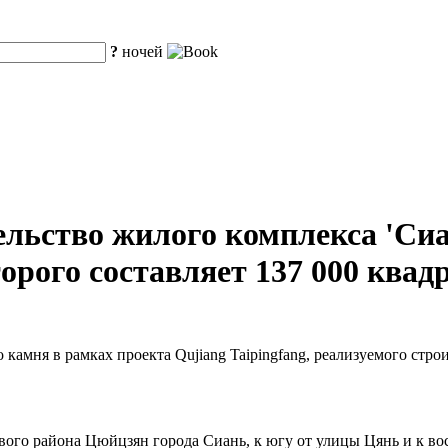
?
ночей
ельство жилого комплекса 'Си
рого составляет 137 000 квад
камня в рамках проекта Qujiang Taipingfang, реализуемого строит
ового района Цюйцзян города Сиань, к югу от улицы Цянь и к во