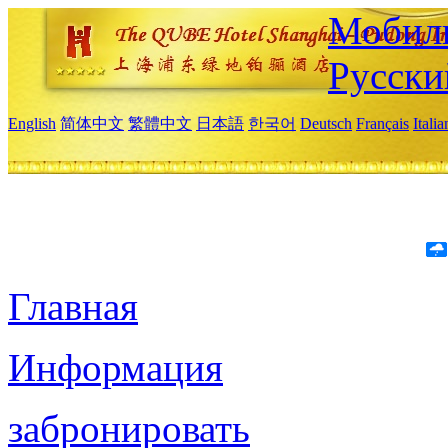
Мобиль
Русски
English
简体中文
繁體中文
日本語
한국어
Deutsch
Français
Itali
Главная
Информация
забронировать