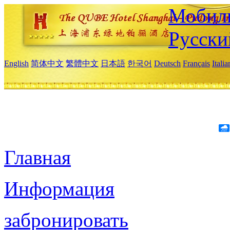
Мобиль
Русски
English
简体中文
繁體中文
日本語
한국어
Deutsch
Français
Itali
Главная
Информация
забронировать