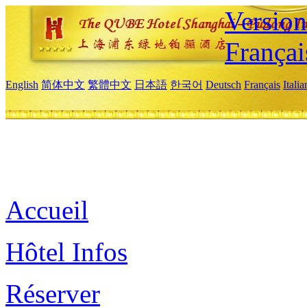
Versio
Françai
English
简体中文
繁體中文
日本語
한국어
Deutsch
Français
Itali
Accueil
Hôtel Infos
Réserver