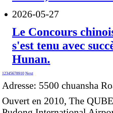
2026-05-27
Le Concours chinois
s'est tenu avec succ
Hunan.
1
2
3
4
5
6
7
8
9
10
Next
Adresse: 5500 chuansha Ro
Ouvert en 2010, The QUBE 
Pudong International Airpo