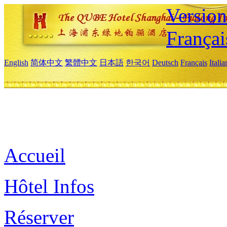
Versio
Françai
English
简体中文
繁體中文
日本語
한국어
Deutsch
Français
Itali
Accueil
Hôtel Infos
Réserver