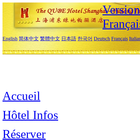
Versio
Françai
English
简体中文
繁體中文
日本語
한국어
Deutsch
Français
Itali
Accueil
Hôtel Infos
Réserver