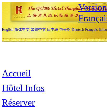
Versio
Françai
English
简体中文
繁體中文
日本語
한국어
Deutsch
Français
Itali
Accueil
Hôtel Infos
Réserver