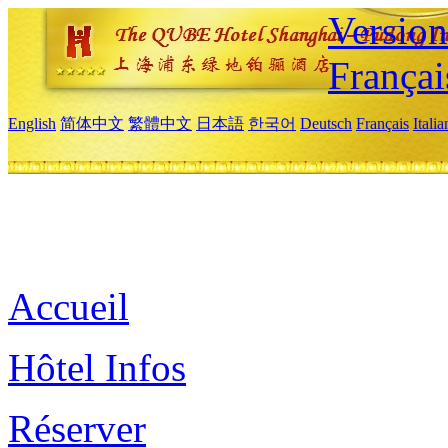
Versio
Françai
English
简体中文
繁體中文
日本語
한국어
Deutsch
Français
Itali
Accueil
Hôtel Infos
Réserver