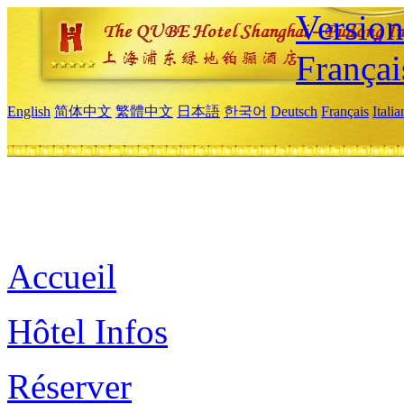
Versio
Françai
English
简体中文
繁體中文
日本語
한국어
Deutsch
Français
Itali
Accueil
Hôtel Infos
Réserver