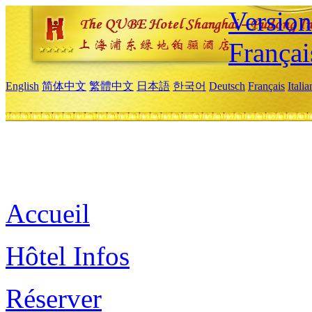
Versio
Françai
English
简体中文
繁體中文
日本語
한국어
Deutsch
Français
Itali
Accueil
Hôtel Infos
Réserver