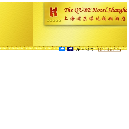
26 ~ 31℃
Détail météo