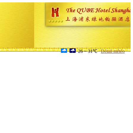
26 ~ 31℃
Détail météo