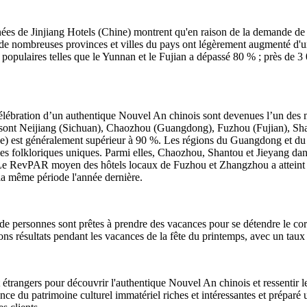
nées de Jinjiang Hotels (Chine) montrent qu'en raison de la demande de v
e nombreuses provinces et villes du pays ont légèrement augmenté d'un
populaires telles que le Yunnan et le Fujian a dépassé 80 % ; près de 3
célébration d’un authentique Nouvel An chinois sont devenues l’un des
orte sont Neijiang (Sichuan), Chaozhou (Guangdong), Fuzhou (Fujian),
ne) est généralement supérieur à 90 %. Les régions du Guangdong et du 
tumes folkloriques uniques. Parmi elles, Chaozhou, Shantou et Jieyang
. Le RevPAR moyen des hôtels locaux de Fuzhou et Zhangzhou a atteint 
a même période l'année dernière.
e personnes sont prêtes à prendre des vacances pour se détendre le corps
bons résultats pendant les vacances de la fête du printemps, avec un ta
x et étrangers pour découvrir l'authentique Nouvel An chinois et ressentir
ience du patrimoine culturel immatériel riches et intéressantes et prépa