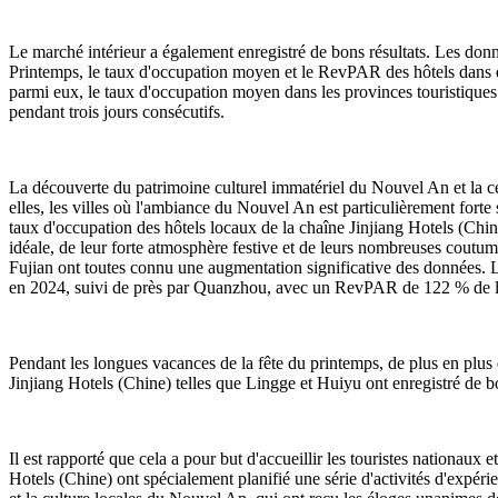
Le marché intérieur a également enregistré de bons résultats. Les don
Printemps, le taux d'occupation moyen et le RevPAR des hôtels dans d
parmi eux, le taux d'occupation moyen dans les provinces touristiques 
pendant trois jours consécutifs.
La découverte du patrimoine culturel immatériel du Nouvel An et la 
elles, les villes où l'ambiance du Nouvel An est particulièrement f
taux d'occupation des hôtels locaux de la chaîne Jinjiang Hotels (Chi
idéale, de leur forte atmosphère festive et de leurs nombreuses cou
Fujian ont toutes connu une augmentation significative des données
en 2024, suivi de près par Quanzhou, avec un RevPAR de 122 % de l
Pendant les longues vacances de la fête du printemps, de plus en plus d
Jinjiang Hotels (Chine) telles que Lingge et Huiyu ont enregistré de 
Il est rapporté que cela a pour but d'accueillir les touristes nationau
Hotels (Chine) ont spécialement planifié une série d'activités d'expér