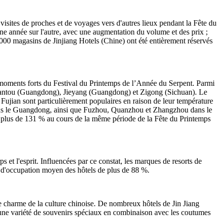
isites de proches et de voyages vers d'autres lieux pendant la Fête du
e année sur l'autre, avec une augmentation du volume et des prix ;
 000 magasins de Jinjiang Hotels (Chine) ont été entièrement réservés
 moments forts du Festival du Printemps de l’Année du Serpent. Parmi
 Shantou (Guangdong), Jieyang (Guangdong) et Zigong (Sichuan). Le
Fujian sont particulièrement populaires en raison de leur température
 dans le Guangdong, ainsi que Fuzhou, Quanzhou et Zhangzhou dans le
plus de 131 % au cours de la même période de la Fête du Printemps
 et l'esprit. Influencées par ce constat, les marques de resorts de
ux d'occupation moyen des hôtels de plus de 88 %.
 le charme de la culture chinoise. De nombreux hôtels de Jin Jiang
ré une variété de souvenirs spéciaux en combinaison avec les coutumes