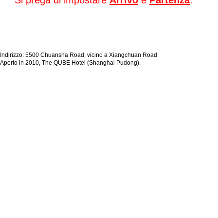
Si prega di impostare
Arrivo
e
Partenza
.
Indirizzo: 5500 Chuansha Road, vicino a Xiangchuan Road
Aperto in 2010, The QUBE Hotel (Shanghai Pudong).