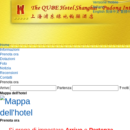
Versione mobile
Italiano
English
简体中文
繁體
Home
Informazioni
Prenota ora
Dotazioni
Foto
Notizia
Recensioni
Contatti
Prenota ora
Arrivo:
Partenza:
?
notti
Mappa dell'hotel
Prenota ora