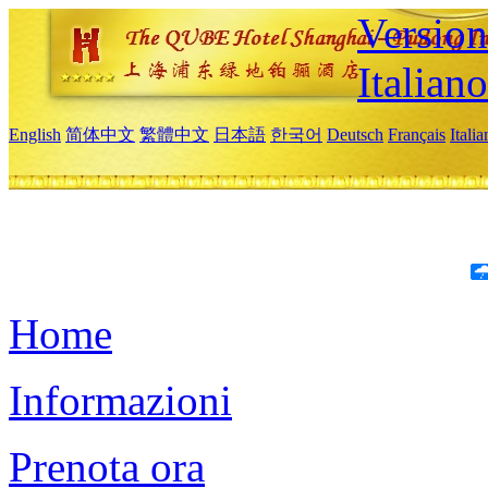
Version
Italiano
English
简体中文
繁體中文
日本語
한국어
Deutsch
Français
Itali
Home
Informazioni
Prenota ora