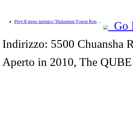
Prev:Il treno turistico 'Hulunbuir Forest Rendezvous - Daxinganling Express - Starlight Train - Tianyi Journey' effettua il suo viaggio inaugurale.
Go 
Indirizzo: 5500 Chuansha 
Aperto in 2010, The QUBE 