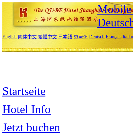
Mobile 
Deutsc
English
简体中文
繁體中文
日本語
한국어
Deutsch
Français
Itali
Startseite
Hotel Info
Jetzt buchen