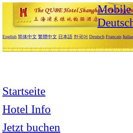
Mobile 
Deutsc
English
简体中文
繁體中文
日本語
한국어
Deutsch
Français
Itali
Startseite
Hotel Info
Jetzt buchen