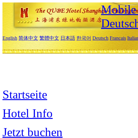
Mobile 
Deutsc
English
简体中文
繁體中文
日本語
한국어
Deutsch
Français
Itali
Startseite
Hotel Info
Jetzt buchen