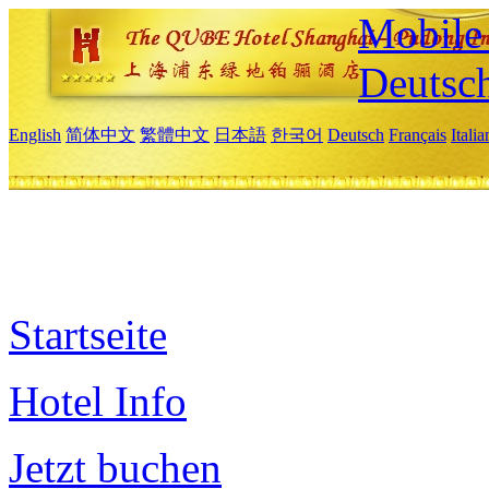
Mobile 
Deutsc
English
简体中文
繁體中文
日本語
한국어
Deutsch
Français
Itali
Startseite
Hotel Info
Jetzt buchen