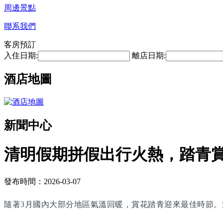
周邊景點
聯系我們
客房預訂
入住日期:
離店日期:
酒店地圖
新聞中心
清明假期拼假出行火熱，踏青
發布時間：2026-03-07
隨著3月國內大部分地區氣溫回暖，賞花踏青迎來最佳時節。